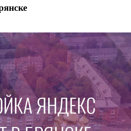
рянске